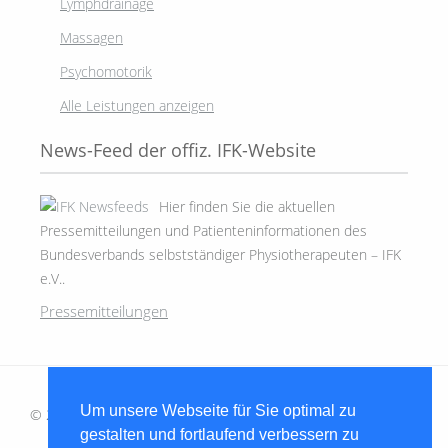
Lymphdrainage
Massagen
Psychomotorik
Alle Leistungen anzeigen
News-Feed der offiz. IFK-Website
Hier finden Sie die aktuellen
Pressemitteilungen und Patienteninformationen des
Bundesverbands selbstständiger Physiotherapeuten – IFK
e.V..
Pressemitteilungen
Um unsere Webseite für Sie optimal zu
© 2015 | Physiotherapie und Krankengymnastik-Praxis Heine-
gestalten und fortlaufend verbessern zu
Goldammer | Realisation:
UPROCKET MEDIA